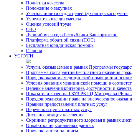
Политика качества
Положение о закупках
Учетная политика для целей бухгалтерского учета
Учредительные документы
Оценка условий труда
СВО
Лучший врач года Республики Башкортостан
Платформа обратной связи (ПОС)
Бесплатная юридическая помощь
Главная
УСЛУГИ
Услуги, оказываемые в рамках Программы государ
Программа госгарантий бесплатного оказания гра
Порядок оказания медицинской помощи при психиче
Условия оказания медицинской помощи в соответс
Целевые значения критериев доступности и качест
Показатели качества ГБУЗ РКПЦ Минздрава РБ на 2
Порядок реализации права на внеочередное оказа
Правила предоставления платных услуг
Перечень и цены платных услуг
Диспансеризация населения
Скрининг репродуктивного здоровья в рамках дис
Обработка персональных данных
Порядок записи на прием