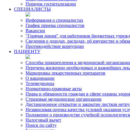
Порядок госпитализации
СПЕЦИАЛИСТЫ
Информация о специалистах
График приема специалистов
Вакансии
"Горячая линия" для работников бюджетных учрежд
Сведения о доходах, расходах, об имуществе и обя
Противодействие коррупции
ПАЦИЕНТУ
Способы прикрепления к медицинской организаци
Перечень жизненно необходимых и важнейших лек
Маркировка лекарственных препаратов
О вакцинации
Телемедицина
Нормативно-правовые акты
Права и обязанности граждан в сфере охраны здоро
Страховые медицинские организации
Дистанционное открытие и закрытие листков нетр
Независимая оценка качества условий оказания ус
Положение о производстве судебной психологичес
Налоговый вычет
Поиск по сайту