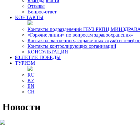
Благодарности
Отзывы
Вопрос-ответ
КОНТАКТЫ
Контакты подразделений ГБУЗ РКПЦ МИНЗДРАВА
«Горячие линии» по вопросам здравоохранения»
Контакты экстренных, справочных служб и телефо
Контакты контролирующих организаций
КОНСУЛЬТАЦИЯ
80-ЛЕТИЕ ПОБЕДЫ
ТУРИЗМ
RU
KZ
EN
CH
Новости