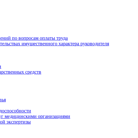
ений по вопросам оплаты труда
зательствах имущественного характера руководителя
и
арственных средств
вья
удоспособности
луг медицинскими организациями
кой экспертизы