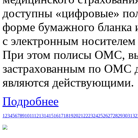
доступны «цифровые» п
форме бумажного бланка 
с электронным носителем 
При этом полисы ОМС, в
застрахованным по ОМС до
являются действующими. 
Подробнее
1
2
3
4
5
6
7
8
9
10
11
12
13
14
15
16
17
18
19
20
21
22
23
24
25
26
27
28
29
30
31
32