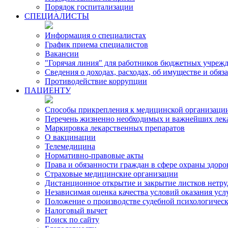
Порядок госпитализации
СПЕЦИАЛИСТЫ
Информация о специалистах
График приема специалистов
Вакансии
"Горячая линия" для работников бюджетных учрежд
Сведения о доходах, расходах, об имуществе и обя
Противодействие коррупции
ПАЦИЕНТУ
Способы прикрепления к медицинской организаци
Перечень жизненно необходимых и важнейших лек
Маркировка лекарственных препаратов
О вакцинации
Телемедицина
Нормативно-правовые акты
Права и обязанности граждан в сфере охраны здоро
Страховые медицинские организации
Дистанционное открытие и закрытие листков нетр
Независимая оценка качества условий оказания ус
Положение о производстве судебной психологичес
Налоговый вычет
Поиск по сайту