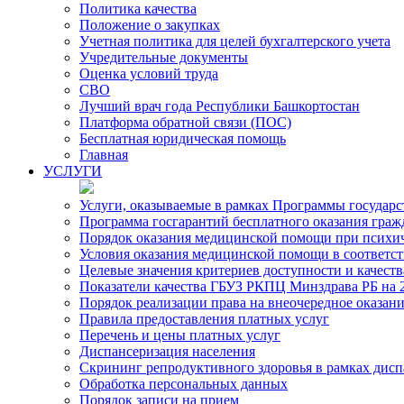
Политика качества
Положение о закупках
Учетная политика для целей бухгалтерского учета
Учредительные документы
Оценка условий труда
СВО
Лучший врач года Республики Башкортостан
Платформа обратной связи (ПОС)
Бесплатная юридическая помощь
Главная
УСЛУГИ
Услуги, оказываемые в рамках Программы государ
Программа госгарантий бесплатного оказания гра
Порядок оказания медицинской помощи при психиче
Условия оказания медицинской помощи в соответс
Целевые значения критериев доступности и качест
Показатели качества ГБУЗ РКПЦ Минздрава РБ на 2
Порядок реализации права на внеочередное оказа
Правила предоставления платных услуг
Перечень и цены платных услуг
Диспансеризация населения
Скрининг репродуктивного здоровья в рамках дис
Обработка персональных данных
Порядок записи на прием