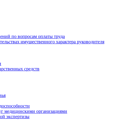
ений по вопросам оплаты труда
зательствах имущественного характера руководителя
и
арственных средств
вья
удоспособности
луг медицинскими организациями
кой экспертизы