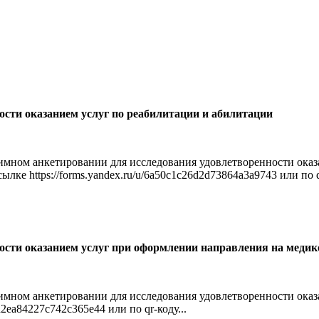
сти оказанием услуг по реабилитации и абилитации
мном анкетировании для исследования удовлетворенности оказа
е https://forms.yandex.ru/u/6a50c1c26d2d73864a3a9743 или по qr
ости оказанием услуг при оформлении направления на медик
имном анкетировании для исследования удовлетворенности оказ
d2ea84227c742c365e44 или по qr-коду...