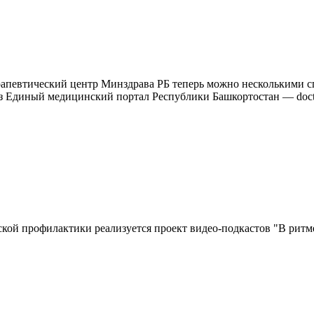
рапевтический центр Минздрава РБ теперь можно несколькими с
 Единый медицинский портал Республики Башкортостан — doctor.b
ой профилактики реализуется проект видео-подкастов "В ритме