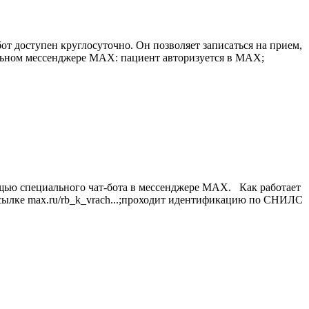
т доступен круглосуточно. Он позволяет записаться на прием,
альном мессенджере MAX: пациент авторизуется в MAX;
ощью специального чат-бота в мессенджере MAX. Как работает
сылке max.ru/rb_k_vrach...;проходит идентификацию по СНИЛС