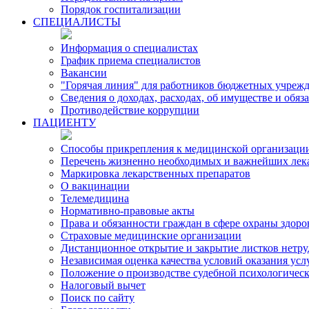
Порядок госпитализации
СПЕЦИАЛИСТЫ
Информация о специалистах
График приема специалистов
Вакансии
"Горячая линия" для работников бюджетных учрежд
Сведения о доходах, расходах, об имуществе и обя
Противодействие коррупции
ПАЦИЕНТУ
Способы прикрепления к медицинской организаци
Перечень жизненно необходимых и важнейших лек
Маркировка лекарственных препаратов
О вакцинации
Телемедицина
Нормативно-правовые акты
Права и обязанности граждан в сфере охраны здоро
Страховые медицинские организации
Дистанционное открытие и закрытие листков нетр
Независимая оценка качества условий оказания ус
Положение о производстве судебной психологичес
Налоговый вычет
Поиск по сайту