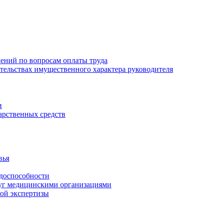
ений по вопросам оплаты труда
зательствах имущественного характера руководителя
и
арственных средств
вья
удоспособности
луг медицинскими организациями
кой экспертизы