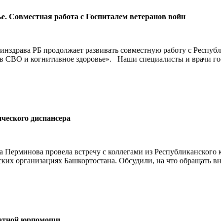
. Совместная работа с Госпиталем ветеранов войн
нздрава РБ продолжает развивать совместную работу с Республ
 СВО и когнитивное здоровье». Наши специалисты и врачи гос
ического диспансера
а Перминова провела встречу с коллегами из Республиканского
их организациях Башкортостана. Обсудили, на что обращать вни
латной юрпомощи