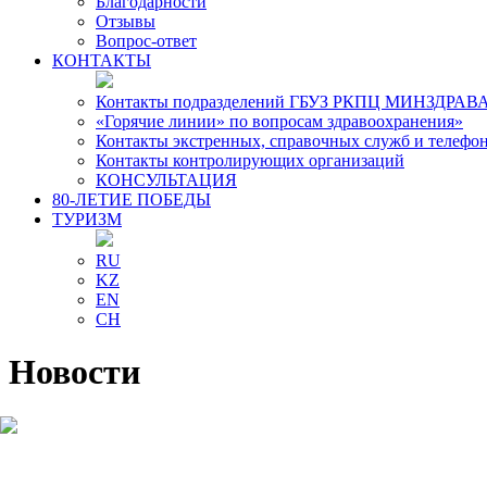
Благодарности
Отзывы
Вопрос-ответ
КОНТАКТЫ
Контакты подразделений ГБУЗ РКПЦ МИНЗДРАВА
«Горячие линии» по вопросам здравоохранения»
Контакты экстренных, справочных служб и телефо
Контакты контролирующих организаций
КОНСУЛЬТАЦИЯ
80-ЛЕТИЕ ПОБЕДЫ
ТУРИЗМ
RU
KZ
EN
CH
Новости