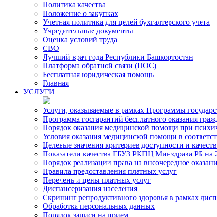
Политика качества
Положение о закупках
Учетная политика для целей бухгалтерского учета
Учредительные документы
Оценка условий труда
СВО
Лучший врач года Республики Башкортостан
Платформа обратной связи (ПОС)
Бесплатная юридическая помощь
Главная
УСЛУГИ
Услуги, оказываемые в рамках Программы государ
Программа госгарантий бесплатного оказания гра
Порядок оказания медицинской помощи при психиче
Условия оказания медицинской помощи в соответс
Целевые значения критериев доступности и качест
Показатели качества ГБУЗ РКПЦ Минздрава РБ на 2
Порядок реализации права на внеочередное оказа
Правила предоставления платных услуг
Перечень и цены платных услуг
Диспансеризация населения
Скрининг репродуктивного здоровья в рамках дис
Обработка персональных данных
Порядок записи на прием