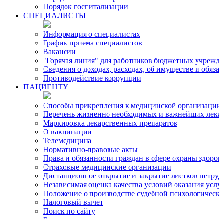
Порядок госпитализации
СПЕЦИАЛИСТЫ
Информация о специалистах
График приема специалистов
Вакансии
"Горячая линия" для работников бюджетных учрежд
Сведения о доходах, расходах, об имуществе и обя
Противодействие коррупции
ПАЦИЕНТУ
Способы прикрепления к медицинской организаци
Перечень жизненно необходимых и важнейших лек
Маркировка лекарственных препаратов
О вакцинации
Телемедицина
Нормативно-правовые акты
Права и обязанности граждан в сфере охраны здоро
Страховые медицинские организации
Дистанционное открытие и закрытие листков нетр
Независимая оценка качества условий оказания ус
Положение о производстве судебной психологичес
Налоговый вычет
Поиск по сайту