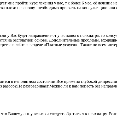
ет мне пройти курс лечения у вас, т.к более 6 мес. её лечение
рства плохо переношу...необходимо приехать на консультацию или
сли у Вас будет направление от участкового психиатра, то конс
тся на бесплатной основе. Дополнительные проблемы, входящие
реть на сайте в разделе «Платные услуги». Также по всем инте
ходится в непонятном состоянии.Все приметы глубокой дипресси
без разбору.Не разговаривает.Можно ли к вам попасть без напра
что Вашему сыну все-таки следует обратиться к психиатру. Если 