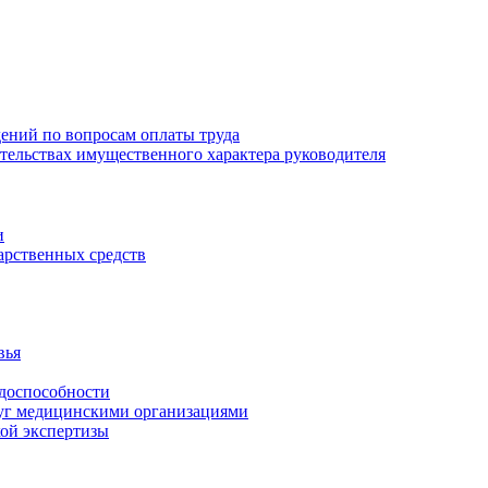
ений по вопросам оплаты труда
зательствах имущественного характера руководителя
и
арственных средств
вья
удоспособности
луг медицинскими организациями
кой экспертизы