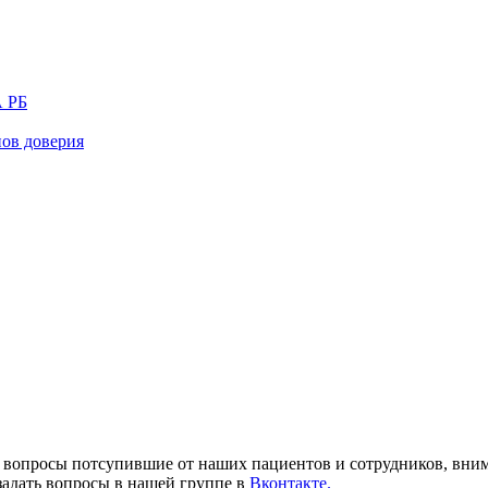
 РБ
нов доверия
е вопросы потсупившие от наших пациентов и сотрудников, вним
 задать вопросы в нашей группе в
Вконтакте.