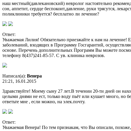
наш местный(давлекановский) невролог настоятельно рекоменду
сон, аппетит, сердце беспокоит,давление, руки трясутся, лека
поликлиники требуется? бесплатно ли лечение?
Ответ:
Уважаемая Лилия! Обязательно приезжайте к нам на лечение! Е
заболеваний, входящих в Программу Госгарантий, осуществляю
основе. Перечень дополнительных Программ Вы можете посмот
телефону 8(437)241-85-57. С ув. клиника неврозов.
Написал(а):
Венера
21:21, 16.01.2015
Здравствуйте! Моему сыну 27 лет.В течении 20-ти дней он на
целыми днями не ест, только воду пьёт или кушает много, но 
ответьте мне , если можно, на элек.почту.
Ответ:
Уважаемая Венера! По тем признакам, что Вы описали, похоже, 