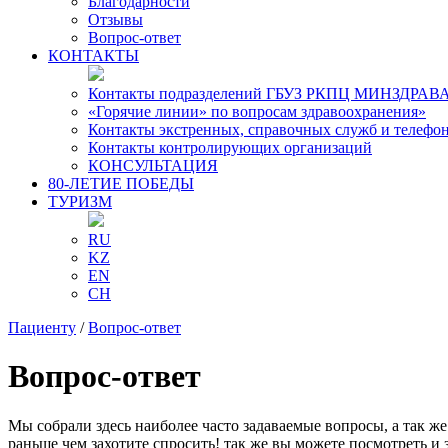
Благодарности
Отзывы
Вопрос-ответ
КОНТАКТЫ
Контакты подразделений ГБУЗ РКПЦ МИНЗДРАВА
«Горячие линии» по вопросам здравоохранения»
Контакты экстренных, справочных служб и телефо
Контакты контролирующих организаций
КОНСУЛЬТАЦИЯ
80-ЛЕТИЕ ПОБЕДЫ
ТУРИЗМ
RU
KZ
EN
CH
Пациенту
/
Вопрос-ответ
Вопрос-ответ
Мы собрали здесь наиболее часто задаваемые вопросы, а так ж
раньше чем захотите спросить! так же вы можете посмотреть и