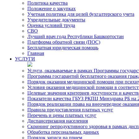
Политика качества
Положение о закупках
Учетная политика для целей бухгалтерского учета
Учредительные документы
Оценка условий труда
СВО
Лучший врач года Республики Башкортостан
Платформа обратной связи (ПОС)
Бесплатная юридическая помощь
Главная
УСЛУГИ
Услуги, оказываемые в рамках Программы государ
Программа госгарантий бесплатного оказания гра
Порядок оказания медицинской помощи при психиче
Условия оказания медицинской помощи в соответс
Целевые значения критериев доступности и качест
Показатели качества ГБУЗ РКПЦ Минздрава РБ на 2
Порядок реализации права на внеочередное оказа
Правила предоставления платных услуг
Перечень и цены платных услуг
Диспансеризация населения
Скрининг репродуктивного здоровья в рамках дис
Обработка персональных данных
Порядок записи на прием