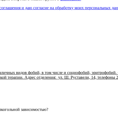
соглашения и даю согласие на обработку моих персональных да
личных видов фобий, в том числе и социофобий, эритрофобий. 
й терапии. Адрес отделения: ул. Ш. Руставели, 14, телефоны 2
лкогольной зависимостью?