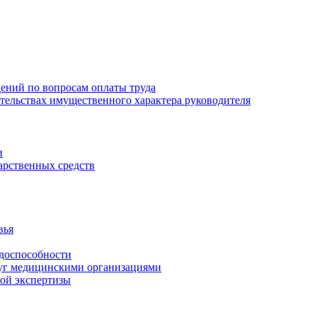
ений по вопросам оплаты труда
зательствах имущественного характера руководителя
и
арственных средств
вья
удоспособности
луг медицинскими организациями
кой экспертизы