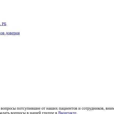
 РБ
нов доверия
е вопросы потсупившие от наших пациентов и сотрудников, вним
 задать вопросы в нашей группе в
Вконтакте.