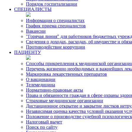
Порядок госпитализации
СПЕЦИАЛИСТЫ
Информация о специалистах
График приема специалистов
Вакансии
"Горячая линия" для работников бюджетных учрежд
Сведения о доходах, расходах, об имуществе и обя
Противодействие коррупции
ПАЦИЕНТУ
Способы прикрепления к медицинской организаци
Перечень жизненно необходимых и важнейших лек
Маркировка лекарственных препаратов
О вакцинации
Телемедицина
Нормативно-правовые акты
Права и обязанности граждан в сфере охраны здоро
Страховые медицинские организации
Дистанционное открытие и закрытие листков нетр
Независимая оценка качества условий оказания ус
Положение о производстве судебной психологичес
Налоговый вычет
Поиск по сайту