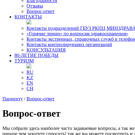
Благодарности
Отзывы
Вопрос-ответ
КОНТАКТЫ
Контакты подразделений ГБУЗ РКПЦ МИНЗДРАВА
«Горячие линии» по вопросам здравоохранения»
Контакты экстренных, справочных служб и телефо
Контакты контролирующих организаций
КОНСУЛЬТАЦИЯ
80-ЛЕТИЕ ПОБЕДЫ
ТУРИЗМ
RU
KZ
EN
CH
Пациенту
/
Вопрос-ответ
Вопрос-ответ
Мы собрали здесь наиболее часто задаваемые вопросы, а так ж
раньше чем захотите спросить! так же вы можете посмотреть и