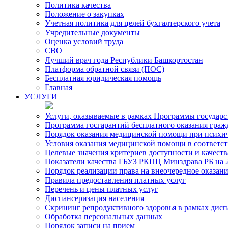
Политика качества
Положение о закупках
Учетная политика для целей бухгалтерского учета
Учредительные документы
Оценка условий труда
СВО
Лучший врач года Республики Башкортостан
Платформа обратной связи (ПОС)
Бесплатная юридическая помощь
Главная
УСЛУГИ
Услуги, оказываемые в рамках Программы государ
Программа госгарантий бесплатного оказания гра
Порядок оказания медицинской помощи при психиче
Условия оказания медицинской помощи в соответс
Целевые значения критериев доступности и качест
Показатели качества ГБУЗ РКПЦ Минздрава РБ на 2
Порядок реализации права на внеочередное оказа
Правила предоставления платных услуг
Перечень и цены платных услуг
Диспансеризация населения
Скрининг репродуктивного здоровья в рамках дис
Обработка персональных данных
Порядок записи на прием