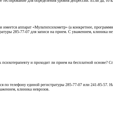
ре тестирование для определения уровня депрессии. Если да, то 
и имеется аппарат «Мультипсихометр» (а конкретнее, программн
ратуры 285-77-07 для записи на прием. С уважением, клиника не
 к психотерапевту и проходит ли прием на бесплатной основе? С
я по телефону единой регистратуры 285-77-07 или 241-85-57. 
важением, клиника неврозов.