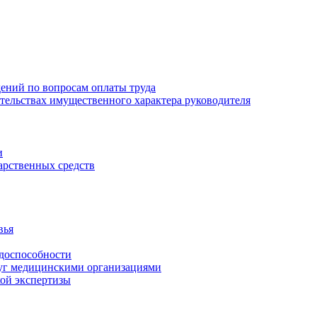
ений по вопросам оплаты труда
зательствах имущественного характера руководителя
и
арственных средств
вья
удоспособности
луг медицинскими организациями
кой экспертизы