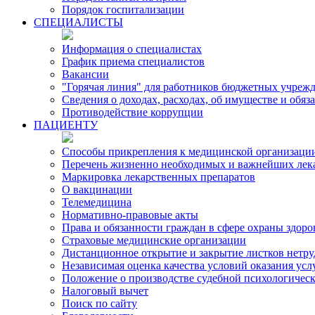
Порядок госпитализации
СПЕЦИАЛИСТЫ
Информация о специалистах
График приема специалистов
Вакансии
"Горячая линия" для работников бюджетных учрежд
Сведения о доходах, расходах, об имуществе и обя
Противодействие коррупции
ПАЦИЕНТУ
Способы прикрепления к медицинской организаци
Перечень жизненно необходимых и важнейших лек
Маркировка лекарственных препаратов
О вакцинации
Телемедицина
Нормативно-правовые акты
Права и обязанности граждан в сфере охраны здоро
Страховые медицинские организации
Дистанционное открытие и закрытие листков нетр
Независимая оценка качества условий оказания ус
Положение о производстве судебной психологичес
Налоговый вычет
Поиск по сайту