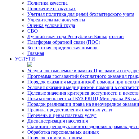
Политика качества
Положение о закупках
Учетная политика для целей бухгалтерского учета
Учредительные документы
Оценка условий труда
СВО
Лучший врач года Республики Башкортостан
Платформа обратной связи (ПОС)
Бесплатная юридическая помощь
Главная
УСЛУГИ
Услуги, оказываемые в рамках Программы государ
Программа госгарантий бесплатного оказания гра
Порядок оказания медицинской помощи при психиче
Условия оказания медицинской помощи в соответс
Целевые значения критериев доступности и качест
Показатели качества ГБУЗ РКПЦ Минздрава РБ на 2
Порядок реализации права на внеочередное оказа
Правила предоставления платных услуг
Перечень и цены платных услуг
Диспансеризация населения
Скрининг репродуктивного здоровья в рамках дис
Обработка персональных данных
Порядок записи на прием