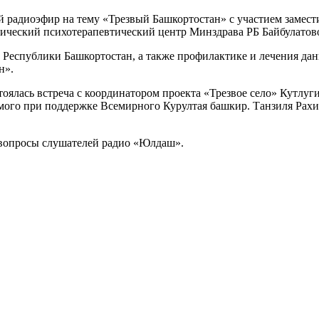
ой радиоэфир на тему «Трезвый Башкортостан» с участием замес
ический психотерапевтический центр Минздрава РБ Байбулатов
Республики Башкортостан, а также профилактике и лечения дан
н».
стоялась встреча с координатором проекта «Трезвое село» Кутл
мого при поддержке Всемирного Курултая башкир. Танзиля Рахим
а вопросы слушателей радио «Юлдаш».