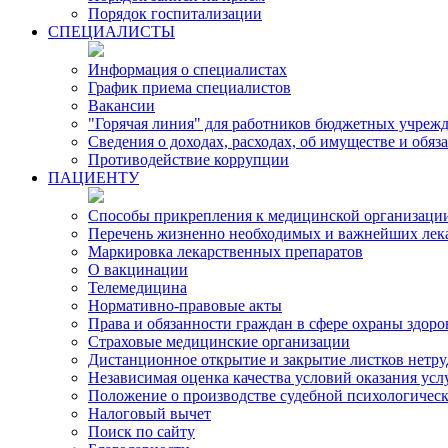
Порядок госпитализации
СПЕЦИАЛИСТЫ
Информация о специалистах
График приема специалистов
Вакансии
"Горячая линия" для работников бюджетных учрежд
Сведения о доходах, расходах, об имуществе и обя
Противодействие коррупции
ПАЦИЕНТУ
Способы прикрепления к медицинской организаци
Перечень жизненно необходимых и важнейших лек
Маркировка лекарственных препаратов
О вакцинации
Телемедицина
Нормативно-правовые акты
Права и обязанности граждан в сфере охраны здоро
Страховые медицинские организации
Дистанционное открытие и закрытие листков нетр
Независимая оценка качества условий оказания ус
Положение о производстве судебной психологичес
Налоговый вычет
Поиск по сайту