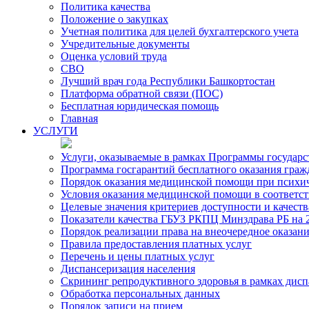
Политика качества
Положение о закупках
Учетная политика для целей бухгалтерского учета
Учредительные документы
Оценка условий труда
СВО
Лучший врач года Республики Башкортостан
Платформа обратной связи (ПОС)
Бесплатная юридическая помощь
Главная
УСЛУГИ
Услуги, оказываемые в рамках Программы государ
Программа госгарантий бесплатного оказания гра
Порядок оказания медицинской помощи при психиче
Условия оказания медицинской помощи в соответс
Целевые значения критериев доступности и качест
Показатели качества ГБУЗ РКПЦ Минздрава РБ на 2
Порядок реализации права на внеочередное оказа
Правила предоставления платных услуг
Перечень и цены платных услуг
Диспансеризация населения
Скрининг репродуктивного здоровья в рамках дис
Обработка персональных данных
Порядок записи на прием