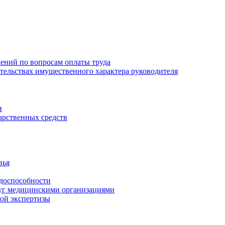
ений по вопросам оплаты труда
зательствах имущественного характера руководителя
и
арственных средств
вья
удоспособности
луг медицинскими организациями
кой экспертизы