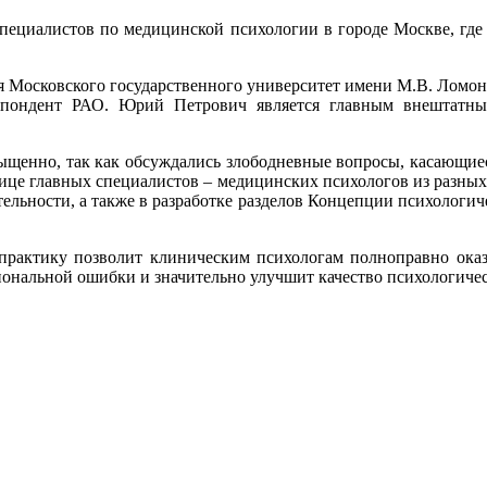
 специалистов по медицинской психологии в городе Москве, где
ия Московского государственного университет имени М.В. Ломоно
еспондент РАО. Юрий Петрович является главным внештатн
ыщенно, так как обсуждались злободневные вопросы, касающиеся
це главных специалистов – медицинских психологов из разных 
льности, а также в разработке разделов Концепции психологич
 практику позволит клиническим психологам полноправно ок
иональной ошибки и значительно улучшит качество психологиче