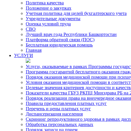
Политика качества
Положение о закупках
Учетная политика для целей бухгалтерского учета
Учредительные документы
Оценка условий труда
СВО
Лучший врач года Республики Башкортостан
Платформа обратной связи (ПОС)
Бесплатная юридическая помощь
Главная
УСЛУГИ
Услуги, оказываемые в рамках Программы государ
Программа госгарантий бесплатного оказания гра
Порядок оказания медицинской помощи при психиче
Условия оказания медицинской помощи в соответс
Целевые значения критериев доступности и качест
Показатели качества ГБУЗ РКПЦ Минздрава РБ на 2
Порядок реализации права на внеочередное оказа
Правила предоставления платных услуг
Перечень и цены платных услуг
Диспансеризация населения
Скрининг репродуктивного здоровья в рамках дис
Обработка персональных данных
Порядок записи на прием