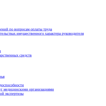
ений по вопросам оплаты труда
зательствах имущественного характера руководителя
и
арственных средств
вья
удоспособности
луг медицинскими организациями
кой экспертизы