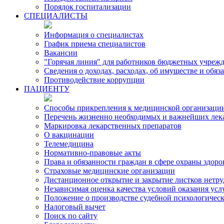
Порядок госпитализации
СПЕЦИАЛИСТЫ
Информация о специалистах
График приема специалистов
Вакансии
"Горячая линия" для работников бюджетных учрежд
Сведения о доходах, расходах, об имуществе и обя
Противодействие коррупции
ПАЦИЕНТУ
Способы прикрепления к медицинской организаци
Перечень жизненно необходимых и важнейших лек
Маркировка лекарственных препаратов
О вакцинации
Телемедицина
Нормативно-правовые акты
Права и обязанности граждан в сфере охраны здоро
Страховые медицинские организации
Дистанционное открытие и закрытие листков нетр
Независимая оценка качества условий оказания ус
Положение о производстве судебной психологичес
Налоговый вычет
Поиск по сайту