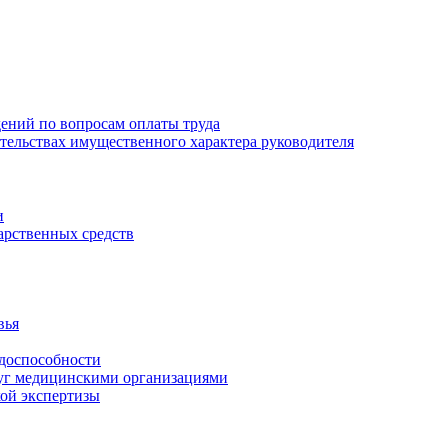
ений по вопросам оплаты труда
зательствах имущественного характера руководителя
и
арственных средств
вья
удоспособности
луг медицинскими организациями
кой экспертизы