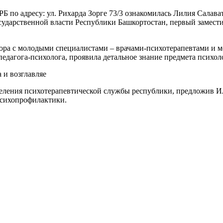
Б по адресу: ул. Рихарда Зорге 73/3 ознакомилась Лилия Салав
сударственной власти Республики Башкортостан, первый замести
атора с молодыми специалистами – врачами-психотерапевтами и
 педагога-психолога, проявила детальное знание предмета психол
и возглавляе
еления психотерапевтической службы республики, предложив И
психопрофилактики.