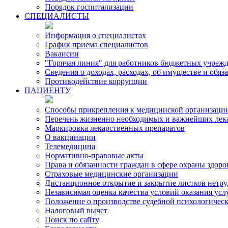
Порядок госпитализации
СПЕЦИАЛИСТЫ
Информация о специалистах
График приема специалистов
Вакансии
"Горячая линия" для работников бюджетных учрежд
Сведения о доходах, расходах, об имуществе и обя
Противодействие коррупции
ПАЦИЕНТУ
Способы прикрепления к медицинской организаци
Перечень жизненно необходимых и важнейших лек
Маркировка лекарственных препаратов
О вакцинации
Телемедицина
Нормативно-правовые акты
Права и обязанности граждан в сфере охраны здоро
Страховые медицинские организации
Дистанционное открытие и закрытие листков нетр
Независимая оценка качества условий оказания ус
Положение о производстве судебной психологичес
Налоговый вычет
Поиск по сайту