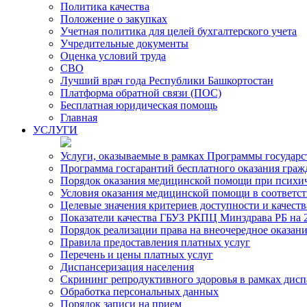
Политика качества
Положение о закупках
Учетная политика для целей бухгалтерского учета
Учредительные документы
Оценка условий труда
СВО
Лучший врач года Республики Башкортостан
Платформа обратной связи (ПОС)
Бесплатная юридическая помощь
Главная
УСЛУГИ
Услуги, оказываемые в рамках Программы государ
Программа госгарантий бесплатного оказания гра
Порядок оказания медицинской помощи при психиче
Условия оказания медицинской помощи в соответс
Целевые значения критериев доступности и качест
Показатели качества ГБУЗ РКПЦ Минздрава РБ на 2
Порядок реализации права на внеочередное оказа
Правила предоставления платных услуг
Перечень и цены платных услуг
Диспансеризация населения
Скрининг репродуктивного здоровья в рамках дис
Обработка персональных данных
Порядок записи на прием