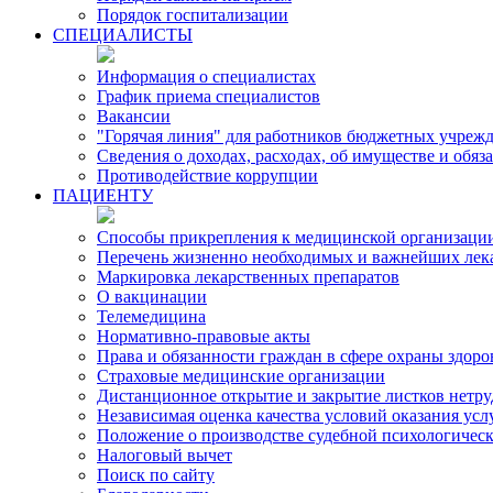
Порядок госпитализации
СПЕЦИАЛИСТЫ
Информация о специалистах
График приема специалистов
Вакансии
"Горячая линия" для работников бюджетных учрежд
Сведения о доходах, расходах, об имуществе и обя
Противодействие коррупции
ПАЦИЕНТУ
Способы прикрепления к медицинской организаци
Перечень жизненно необходимых и важнейших лек
Маркировка лекарственных препаратов
О вакцинации
Телемедицина
Нормативно-правовые акты
Права и обязанности граждан в сфере охраны здоро
Страховые медицинские организации
Дистанционное открытие и закрытие листков нетр
Независимая оценка качества условий оказания ус
Положение о производстве судебной психологичес
Налоговый вычет
Поиск по сайту