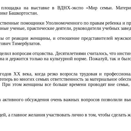
 площадка на выставке в ВДНХ-экспо «Мир семьи. Матери
лике Башкортостан.
щественные помощники Уполномоченного по правам ребенка и п
ные ученые, практические деятели, руководители учебных заве
ы от реакции женщины, и отношение представителей мужского
тович Тимербулатов.
лил вопросам отцовства. Десятилетиями считалось, что инстинк
на и держится только на культурной норме. Пожалуй, так и было
в ХХ века, когда резко возросла трудовая и профессионал
о теперь во многих семьях ответственность за материальное обе
. При этом женщины все больше времени проводят вне семьи, а
тивного обсуждения очень важных вопросов позволили выстр
а главное желания участвовать лично в том, чтобы сделать жи