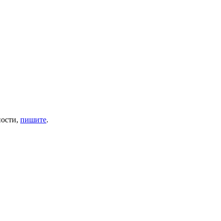
ности,
пишите
.