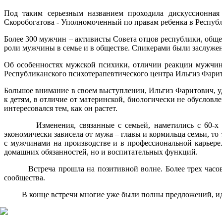
Под таким серьезным названием проходила дискуссионная
Скоробогатова - Уполномоченный по правам ребенка в Респуб
Более 300 мужчин – активисты Совета отцов республики, об
роли мужчины в семье и в обществе. Спикерами были заслужен
Об особенностях мужской психики, отличии реакции мужчин
Республиканского психотерапевтического центра Ильгиз Фари
Большое внимание в своем выступлении, Ильгиз Фаритович, уде
к детям, в отличие от материнской, биологически не обусловле
интересовался тем, как он растет.
Изменения, связанные с семьей, наметились с 60-х годо
экономически зависела от мужа – главы и кормильца семьи, т
с мужчинами на производстве и в профессиональной карьере
домашних обязанностей, но и воспитательных функций.
Встреча прошла на позитивной волне. Более трех часов ак
сообщества.
В конце встречи многие уже были полны предложений, идей, 