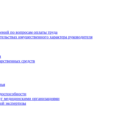
ений по вопросам оплаты труда
зательствах имущественного характера руководителя
и
арственных средств
вья
удоспособности
луг медицинскими организациями
кой экспертизы