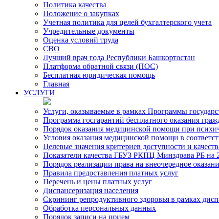
Политика качества
Положение о закупках
Учетная политика для целей бухгалтерского учета
Учредительные документы
Оценка условий труда
СВО
Лучший врач года Республики Башкортостан
Платформа обратной связи (ПОС)
Бесплатная юридическая помощь
Главная
УСЛУГИ
Услуги, оказываемые в рамках Программы государ
Программа госгарантий бесплатного оказания гра
Порядок оказания медицинской помощи при психиче
Условия оказания медицинской помощи в соответс
Целевые значения критериев доступности и качест
Показатели качества ГБУЗ РКПЦ Минздрава РБ на 2
Порядок реализации права на внеочередное оказа
Правила предоставления платных услуг
Перечень и цены платных услуг
Диспансеризация населения
Скрининг репродуктивного здоровья в рамках дис
Обработка персональных данных
Порядок записи на прием