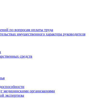
ений по вопросам оплаты труда
зательствах имущественного характера руководителя
и
арственных средств
вья
удоспособности
луг медицинскими организациями
кой экспертизы