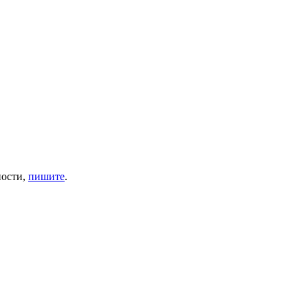
ности,
пишите
.