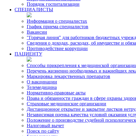
Порядок госпитализации
СПЕЦИАЛИСТЫ
Информация о специалистах
График приема специалистов
Вакансии
"Горячая линия" для работников бюджетных учрежд
Сведения о доходах, расходах, об имуществе и обя
Противодействие коррупции
ПАЦИЕНТУ
Способы прикрепления к медицинской организаци
Перечень жизненно необходимых и важнейших лек
Маркировка лекарственных препаратов
О вакцинации
Телемедицина
Нормативно-правовые акты
Права и обязанности граждан в сфере охраны здоро
Страховые медицинские организации
Дистанционное открытие и закрытие листков нетр
Независимая оценка качества условий оказания ус
Положение о производстве судебной психологичес
Налоговый вычет
Поиск по сайту