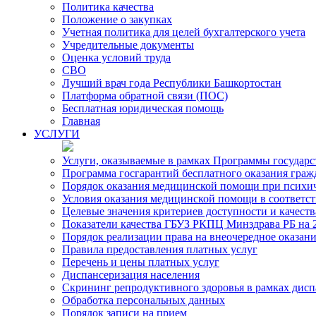
Политика качества
Положение о закупках
Учетная политика для целей бухгалтерского учета
Учредительные документы
Оценка условий труда
СВО
Лучший врач года Республики Башкортостан
Платформа обратной связи (ПОС)
Бесплатная юридическая помощь
Главная
УСЛУГИ
Услуги, оказываемые в рамках Программы государ
Программа госгарантий бесплатного оказания гра
Порядок оказания медицинской помощи при психиче
Условия оказания медицинской помощи в соответс
Целевые значения критериев доступности и качест
Показатели качества ГБУЗ РКПЦ Минздрава РБ на 2
Порядок реализации права на внеочередное оказа
Правила предоставления платных услуг
Перечень и цены платных услуг
Диспансеризация населения
Скрининг репродуктивного здоровья в рамках дис
Обработка персональных данных
Порядок записи на прием