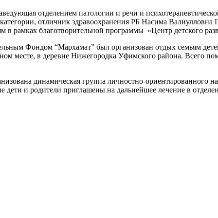
 заведующая отделением патологии и речи и психотерапевтическ
категории, отличник здравоохранения РБ Насима Валиулловна 
тям в рамках благотворительной программы «Центр детского
ым Фондом “Мархамат” был организован отдых семьям детей 
м месте, в деревне Нижегородка Уфимского района. Всего помо
ована динамическая группа личностно-ориентированного напра
ые дети и родители приглашены на дальнейшее лечение в отделе