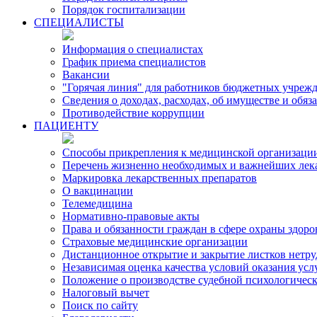
Порядок госпитализации
СПЕЦИАЛИСТЫ
Информация о специалистах
График приема специалистов
Вакансии
"Горячая линия" для работников бюджетных учрежд
Сведения о доходах, расходах, об имуществе и обя
Противодействие коррупции
ПАЦИЕНТУ
Способы прикрепления к медицинской организаци
Перечень жизненно необходимых и важнейших лек
Маркировка лекарственных препаратов
О вакцинации
Телемедицина
Нормативно-правовые акты
Права и обязанности граждан в сфере охраны здоро
Страховые медицинские организации
Дистанционное открытие и закрытие листков нетр
Независимая оценка качества условий оказания ус
Положение о производстве судебной психологичес
Налоговый вычет
Поиск по сайту