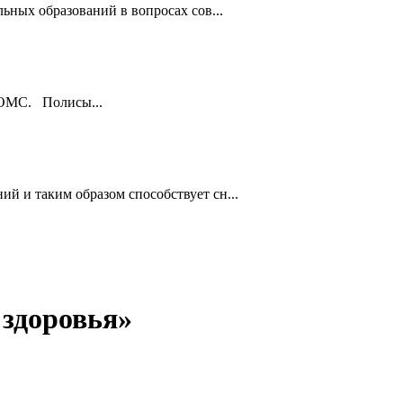
ьных образований в вопросах сов...
ы ОМС. Полисы...
й и таким образом способствует сн...
 здоров
ья»