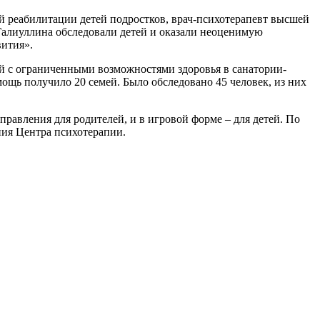
ой реабилитации детей подростков, врач-психотерапевт высшей
Галиуллина обследовали детей и оказали неоценимую
 развития».
с ограниченными возможностями здоровья в санатории-
щь получило 20 семей. Было обследовано 45 человек, из них
вления для родителей, и в игровой форме – для детей. По
ния Центра психотерапии.