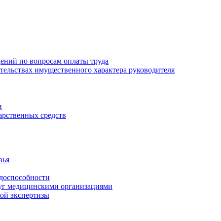
ений по вопросам оплаты труда
зательствах имущественного характера руководителя
и
арственных средств
вья
удоспособности
луг медицинскими организациями
кой экспертизы