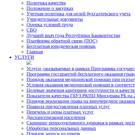
Политика качества
Положение о закупках
Учетная политика для целей бухгалтерского учета
Учредительные документы
Оценка условий труда
СВО
Лучший врач года Республики Башкортостан
Платформа обратной связи (ПОС)
Бесплатная юридическая помощь
Главная
УСЛУГИ
Услуги, оказываемые в рамках Программы государ
Программа госгарантий бесплатного оказания гра
Порядок оказания медицинской помощи при психиче
Условия оказания медицинской помощи в соответс
Целевые значения критериев доступности и качест
Показатели качества ГБУЗ РКПЦ Минздрава РБ на 2
Порядок реализации права на внеочередное оказа
Правила предоставления платных услуг
Перечень и цены платных услуг
Диспансеризация населения
Скрининг репродуктивного здоровья в рамках дис
Обработка персональных данных
Порядок записи на прием