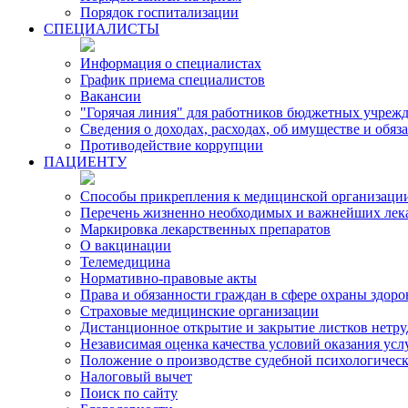
Порядок госпитализации
СПЕЦИАЛИСТЫ
Информация о специалистах
График приема специалистов
Вакансии
"Горячая линия" для работников бюджетных учрежд
Сведения о доходах, расходах, об имуществе и обя
Противодействие коррупции
ПАЦИЕНТУ
Способы прикрепления к медицинской организаци
Перечень жизненно необходимых и важнейших лек
Маркировка лекарственных препаратов
О вакцинации
Телемедицина
Нормативно-правовые акты
Права и обязанности граждан в сфере охраны здоро
Страховые медицинские организации
Дистанционное открытие и закрытие листков нетр
Независимая оценка качества условий оказания ус
Положение о производстве судебной психологичес
Налоговый вычет
Поиск по сайту