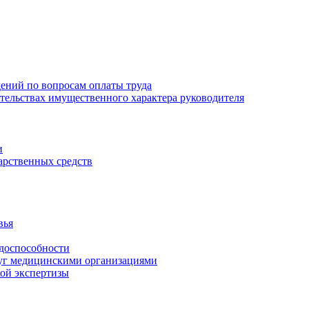
ений по вопросам оплаты труда
зательствах имущественного характера руководителя
и
арственных средств
вья
удоспособности
луг медицинскими организациями
кой экспертизы