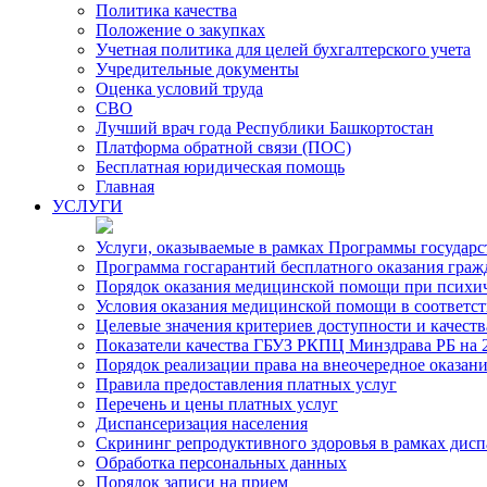
Политика качества
Положение о закупках
Учетная политика для целей бухгалтерского учета
Учредительные документы
Оценка условий труда
СВО
Лучший врач года Республики Башкортостан
Платформа обратной связи (ПОС)
Бесплатная юридическая помощь
Главная
УСЛУГИ
Услуги, оказываемые в рамках Программы государ
Программа госгарантий бесплатного оказания гра
Порядок оказания медицинской помощи при психиче
Условия оказания медицинской помощи в соответс
Целевые значения критериев доступности и качест
Показатели качества ГБУЗ РКПЦ Минздрава РБ на 2
Порядок реализации права на внеочередное оказа
Правила предоставления платных услуг
Перечень и цены платных услуг
Диспансеризация населения
Скрининг репродуктивного здоровья в рамках дис
Обработка персональных данных
Порядок записи на прием