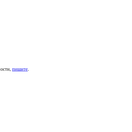
ности,
пишите
.