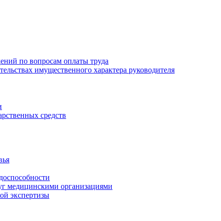
ений по вопросам оплаты труда
зательствах имущественного характера руководителя
и
арственных средств
вья
удоспособности
луг медицинскими организациями
кой экспертизы