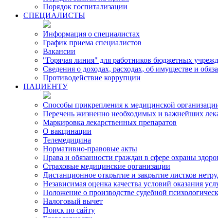
Порядок госпитализации
СПЕЦИАЛИСТЫ
Информация о специалистах
График приема специалистов
Вакансии
"Горячая линия" для работников бюджетных учрежд
Сведения о доходах, расходах, об имуществе и обя
Противодействие коррупции
ПАЦИЕНТУ
Способы прикрепления к медицинской организаци
Перечень жизненно необходимых и важнейших лек
Маркировка лекарственных препаратов
О вакцинации
Телемедицина
Нормативно-правовые акты
Права и обязанности граждан в сфере охраны здоро
Страховые медицинские организации
Дистанционное открытие и закрытие листков нетр
Независимая оценка качества условий оказания ус
Положение о производстве судебной психологичес
Налоговый вычет
Поиск по сайту