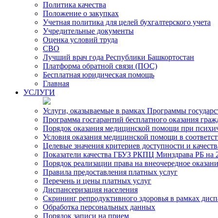
Политика качества
Положение о закупках
Учетная политика для целей бухгалтерского учета
Учредительные документы
Оценка условий труда
СВО
Лучший врач года Республики Башкортостан
Платформа обратной связи (ПОС)
Бесплатная юридическая помощь
Главная
УСЛУГИ
Услуги, оказываемые в рамках Программы государ
Программа госгарантий бесплатного оказания гра
Порядок оказания медицинской помощи при психиче
Условия оказания медицинской помощи в соответс
Целевые значения критериев доступности и качест
Показатели качества ГБУЗ РКПЦ Минздрава РБ на 2
Порядок реализации права на внеочередное оказа
Правила предоставления платных услуг
Перечень и цены платных услуг
Диспансеризация населения
Скрининг репродуктивного здоровья в рамках дис
Обработка персональных данных
Порядок записи на прием