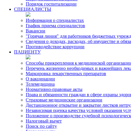
Порядок госпитализации
СПЕЦИАЛИСТЫ
Информация о специалистах
График приема специалистов
Вакансии
"Горячая линия" для работников бюджетных учрежд
Сведения о доходах, расходах, об имуществе и обя
Противодействие коррупции
ПАЦИЕНТУ
Способы прикрепления к медицинской организаци
Перечень жизненно необходимых и важнейших лек
Маркировка лекарственных препаратов
О вакцинации
Телемедицина
Нормативно-правовые акты
Права и обязанности граждан в сфере охраны здоро
Страховые медицинские организации
Дистанционное открытие и закрытие листков нетр
Независимая оценка качества условий оказания ус
Положение о производстве судебной психологичес
Налоговый вычет
Поиск по сайту