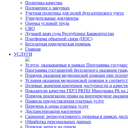
Политика качества
Положение о закупках
Учетная политика для целей бухгалтерского учета
Учредительные документы
Оценка условий труда
СВО
Лучший врач года Республики Башкортостан
Платформа обратной связи (ПОС)
Бесплатная юридическая помощь
Главная
УСЛУГИ
Услуги, оказываемые в рамках Программы государ
Программа госгарантий бесплатного оказания гра
Порядок оказания медицинской помощи при психиче
Условия оказания медицинской помощи в соответс
Целевые значения критериев доступности и качест
Показатели качества ГБУЗ РКПЦ Минздрава РБ на 2
Порядок реализации права на внеочередное оказа
Правила предоставления платных услуг
Перечень и цены платных услуг
Диспансеризация населения
Скрининг репродуктивного здоровья в рамках дис
Обработка персональных данных
Порядок записи на прием