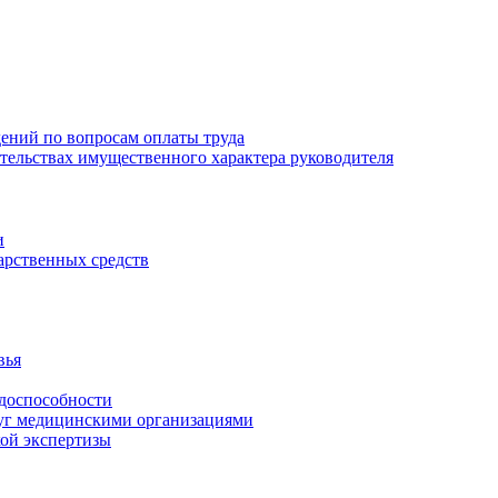
ений по вопросам оплаты труда
зательствах имущественного характера руководителя
и
арственных средств
вья
удоспособности
луг медицинскими организациями
кой экспертизы