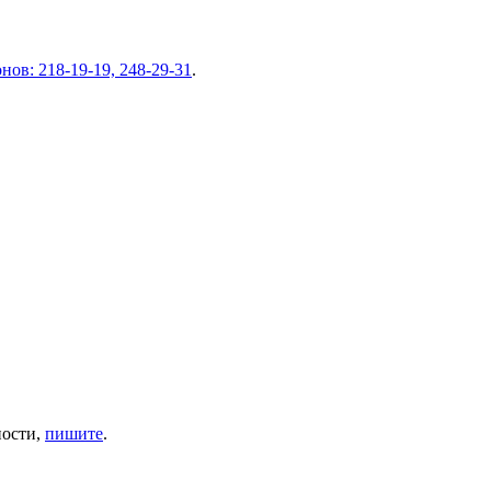
ов: 218-19-19, 248-29-31
.
ности,
пишите
.