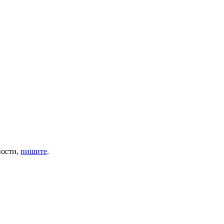
ности,
пишите
.