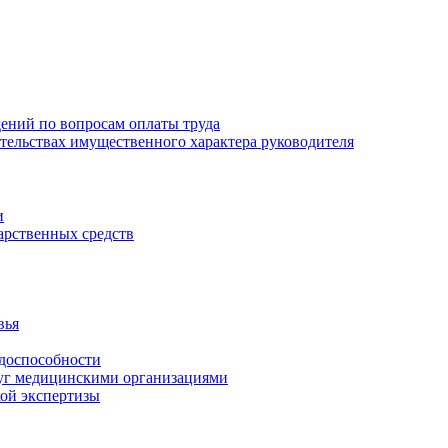
ений по вопросам оплаты труда
зательствах имущественного характера руководителя
и
арственных средств
вья
удоспособности
луг медицинскими организациями
кой экспертизы