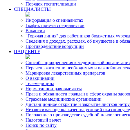
Порядок госпитализации
СПЕЦИАЛИСТЫ
Информация о специалистах
График приема специалистов
Вакансии
"Горячая линия" для работников бюджетных учрежд
Сведения о доходах, расходах, об имуществе и обя
Противодействие коррупции
ПАЦИЕНТУ
Способы прикрепления к медицинской организаци
Перечень жизненно необходимых и важнейших лек
Маркировка лекарственных препаратов
О вакцинации
Телемедицина
Нормативно-правовые акты
Права и обязанности граждан в сфере охраны здоро
Страховые медицинские организации
Дистанционное открытие и закрытие листков нетр
Независимая оценка качества условий оказания ус
Положение о производстве судебной психологичес
Налоговый вычет
Поиск по сайту