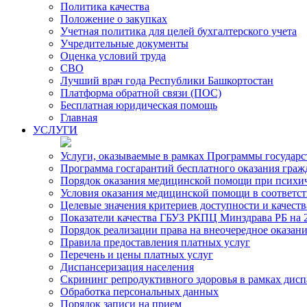
Политика качества
Положение о закупках
Учетная политика для целей бухгалтерского учета
Учредительные документы
Оценка условий труда
СВО
Лучший врач года Республики Башкортостан
Платформа обратной связи (ПОС)
Бесплатная юридическая помощь
Главная
УСЛУГИ
Услуги, оказываемые в рамках Программы государ
Программа госгарантий бесплатного оказания гра
Порядок оказания медицинской помощи при психиче
Условия оказания медицинской помощи в соответс
Целевые значения критериев доступности и качест
Показатели качества ГБУЗ РКПЦ Минздрава РБ на 2
Порядок реализации права на внеочередное оказа
Правила предоставления платных услуг
Перечень и цены платных услуг
Диспансеризация населения
Скрининг репродуктивного здоровья в рамках дис
Обработка персональных данных
Порядок записи на прием