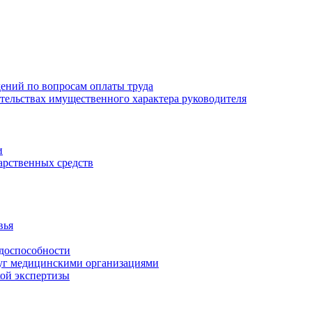
ений по вопросам оплаты труда
зательствах имущественного характера руководителя
и
арственных средств
вья
удоспособности
луг медицинскими организациями
кой экспертизы