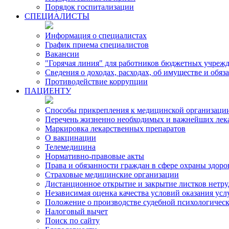
Порядок госпитализации
СПЕЦИАЛИСТЫ
Информация о специалистах
График приема специалистов
Вакансии
"Горячая линия" для работников бюджетных учрежд
Сведения о доходах, расходах, об имуществе и обя
Противодействие коррупции
ПАЦИЕНТУ
Способы прикрепления к медицинской организаци
Перечень жизненно необходимых и важнейших лек
Маркировка лекарственных препаратов
О вакцинации
Телемедицина
Нормативно-правовые акты
Права и обязанности граждан в сфере охраны здоро
Страховые медицинские организации
Дистанционное открытие и закрытие листков нетр
Независимая оценка качества условий оказания ус
Положение о производстве судебной психологичес
Налоговый вычет
Поиск по сайту