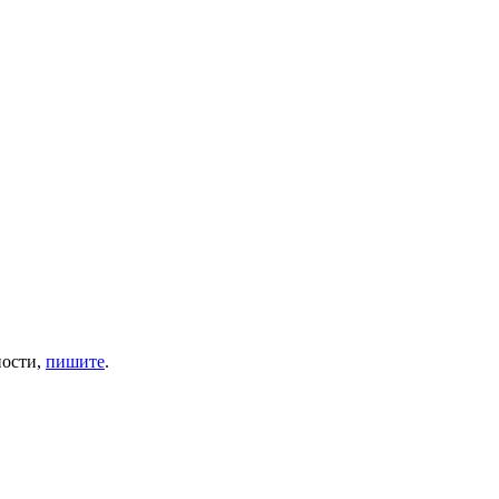
ности,
пишите
.