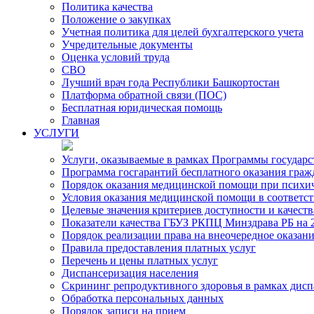
Политика качества
Положение о закупках
Учетная политика для целей бухгалтерского учета
Учредительные документы
Оценка условий труда
СВО
Лучший врач года Республики Башкортостан
Платформа обратной связи (ПОС)
Бесплатная юридическая помощь
Главная
УСЛУГИ
Услуги, оказываемые в рамках Программы государ
Программа госгарантий бесплатного оказания гра
Порядок оказания медицинской помощи при психиче
Условия оказания медицинской помощи в соответс
Целевые значения критериев доступности и качест
Показатели качества ГБУЗ РКПЦ Минздрава РБ на 2
Порядок реализации права на внеочередное оказа
Правила предоставления платных услуг
Перечень и цены платных услуг
Диспансеризация населения
Скрининг репродуктивного здоровья в рамках дис
Обработка персональных данных
Порядок записи на прием