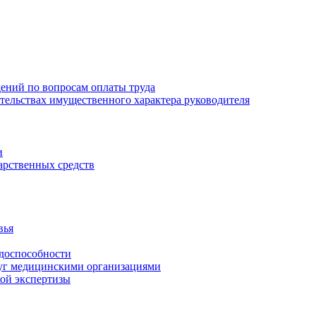
ений по вопросам оплаты труда
зательствах имущественного характера руководителя
и
арственных средств
вья
удоспособности
луг медицинскими организациями
кой экспертизы