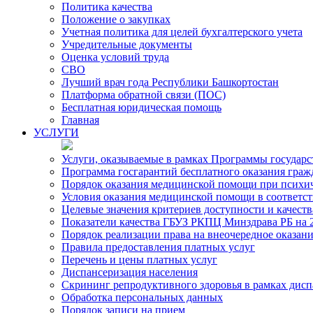
Политика качества
Положение о закупках
Учетная политика для целей бухгалтерского учета
Учредительные документы
Оценка условий труда
СВО
Лучший врач года Республики Башкортостан
Платформа обратной связи (ПОС)
Бесплатная юридическая помощь
Главная
УСЛУГИ
Услуги, оказываемые в рамках Программы государ
Программа госгарантий бесплатного оказания гра
Порядок оказания медицинской помощи при психиче
Условия оказания медицинской помощи в соответс
Целевые значения критериев доступности и качест
Показатели качества ГБУЗ РКПЦ Минздрава РБ на 2
Порядок реализации права на внеочередное оказа
Правила предоставления платных услуг
Перечень и цены платных услуг
Диспансеризация населения
Скрининг репродуктивного здоровья в рамках дис
Обработка персональных данных
Порядок записи на прием