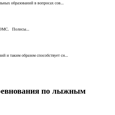
ьных образований в вопросах сов...
ы ОМС. Полисы...
й и таким образом способствует сн...
оревнования по лыжным