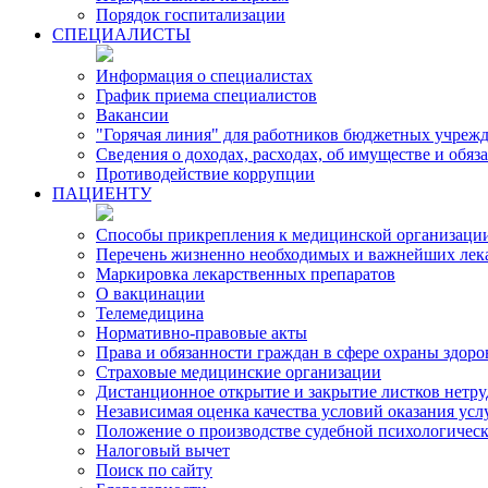
Порядок госпитализации
СПЕЦИАЛИСТЫ
Информация о специалистах
График приема специалистов
Вакансии
"Горячая линия" для работников бюджетных учрежд
Сведения о доходах, расходах, об имуществе и обя
Противодействие коррупции
ПАЦИЕНТУ
Способы прикрепления к медицинской организаци
Перечень жизненно необходимых и важнейших лек
Маркировка лекарственных препаратов
О вакцинации
Телемедицина
Нормативно-правовые акты
Права и обязанности граждан в сфере охраны здоро
Страховые медицинские организации
Дистанционное открытие и закрытие листков нетр
Независимая оценка качества условий оказания ус
Положение о производстве судебной психологичес
Налоговый вычет
Поиск по сайту