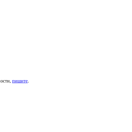
ности,
пишите
.