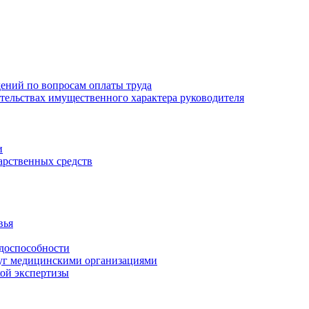
ений по вопросам оплаты труда
зательствах имущественного характера руководителя
и
арственных средств
вья
удоспособности
луг медицинскими организациями
кой экспертизы