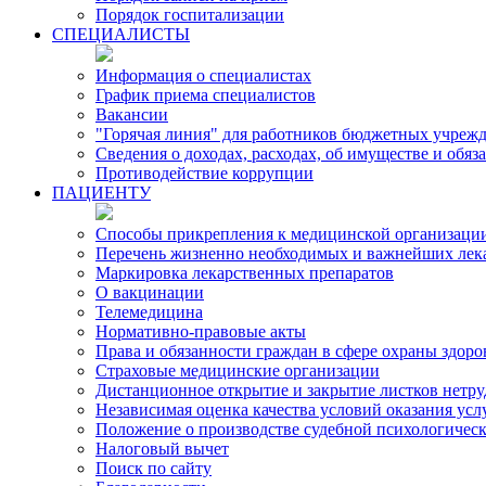
Порядок госпитализации
СПЕЦИАЛИСТЫ
Информация о специалистах
График приема специалистов
Вакансии
"Горячая линия" для работников бюджетных учрежд
Сведения о доходах, расходах, об имуществе и обя
Противодействие коррупции
ПАЦИЕНТУ
Способы прикрепления к медицинской организаци
Перечень жизненно необходимых и важнейших лек
Маркировка лекарственных препаратов
О вакцинации
Телемедицина
Нормативно-правовые акты
Права и обязанности граждан в сфере охраны здоро
Страховые медицинские организации
Дистанционное открытие и закрытие листков нетр
Независимая оценка качества условий оказания ус
Положение о производстве судебной психологичес
Налоговый вычет
Поиск по сайту