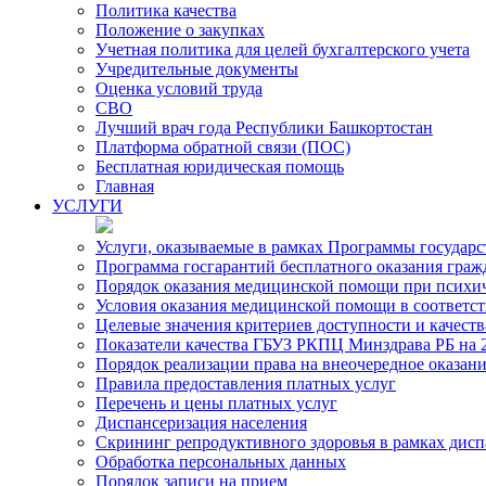
Политика качества
Положение о закупках
Учетная политика для целей бухгалтерского учета
Учредительные документы
Оценка условий труда
СВО
Лучший врач года Республики Башкортостан
Платформа обратной связи (ПОС)
Бесплатная юридическая помощь
Главная
УСЛУГИ
Услуги, оказываемые в рамках Программы государ
Программа госгарантий бесплатного оказания гра
Порядок оказания медицинской помощи при психиче
Условия оказания медицинской помощи в соответс
Целевые значения критериев доступности и качест
Показатели качества ГБУЗ РКПЦ Минздрава РБ на 2
Порядок реализации права на внеочередное оказа
Правила предоставления платных услуг
Перечень и цены платных услуг
Диспансеризация населения
Скрининг репродуктивного здоровья в рамках дис
Обработка персональных данных
Порядок записи на прием